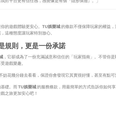
讓我對平台更有信任感，感覺像是有個『隱形保險』。」
讓你的遊戲體驗更安心。
TU娛樂城
的條款不僅保障玩家的權益，
償，這種態度讓玩家特別放心。
只是規則，更是一份承諾
城
，它卻成為了一份充滿誠意和信任的「玩家指南」。不管你是
享受遊戲樂趣。
不妨花幾分鐘去看看，保證你會發現它其實很好懂，甚至有點可
的基礎。而
TU娛樂城
的服務條款，用最簡單的方式告訴你如何享
遊戲之旅更加安心吧！