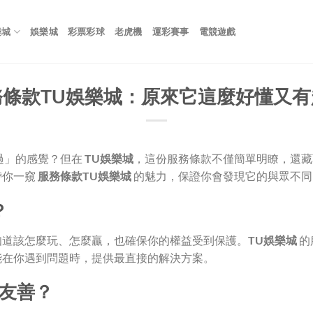
樂城
娛樂城
彩票彩球
老虎機
運彩賽事
電競遊戲
務條款TU娛樂城：原來它這麼好懂又有
過」的感覺？但在
TU娛樂城
，這份服務條款不僅簡單明瞭，還藏
帶你一窺
服務條款TU娛樂城
的魅力，保證你會發現它的與眾不同
？
知道該怎麼玩、怎麼贏，也確保你的權益受到保護。
TU娛樂城
的
能在你遇到問題時，提供最直接的解決方案。
多友善？