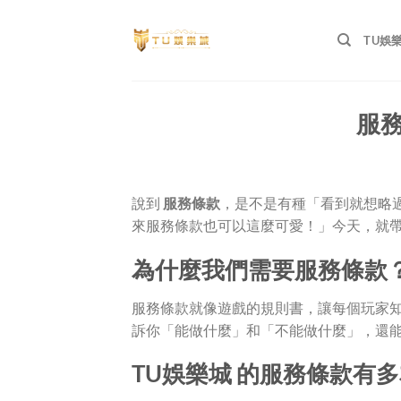
Skip
to
TU娛
content
服
說到
服務條款
，是不是有種「看到就想略
來服務條款也可以這麼可愛！」今天，就
為什麼我們需要服務條款
服務條款就像遊戲的規則書，讓每個玩家
訴你「能做什麼」和「不能做什麼」，還
TU娛樂城 的服務條款有